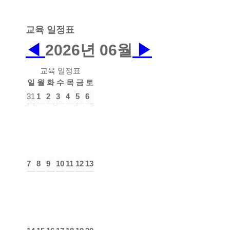
교육 일정표
◀
2026년
06월
▶
교육 일정표
일
월
화
수
목
금
토
31
1
2
3
4
5
6
7
8
9
10
11
12
13